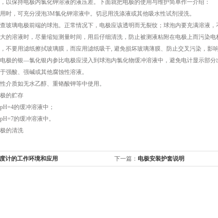
，以保持电极内氯化钾溶液的液压差。下面就把电极的使用与维护简单作一介绍：
时，可充分浸泡3M氯化钾溶液中。切忌用洗涤液或其他吸水性试剂浸洗。
玻璃电极前端的球泡。正常情况下，电极应该透明而无裂纹；球泡内要充满溶液，
的溶液时，尽量缩短测量时间，用后仔细清洗，防止被测液粘附在电极上而污染电
不要用滤纸擦拭玻璃膜，而应用滤纸吸干, 避免损坏玻璃薄膜、防止交叉污染，影
极的银—氯化银内参比电极应浸入到球泡内氯化物缓冲溶液中，避免电计显示部分出
强酸、强碱或其他腐蚀性溶液。
介质如无水乙醇、重铬酸钾等中使用。
极的贮存
H=4的缓冲溶液中；
H=7的缓冲溶液中。
极的清洗
度计的工作环境和应用
下一篇：
电极安装护套说明