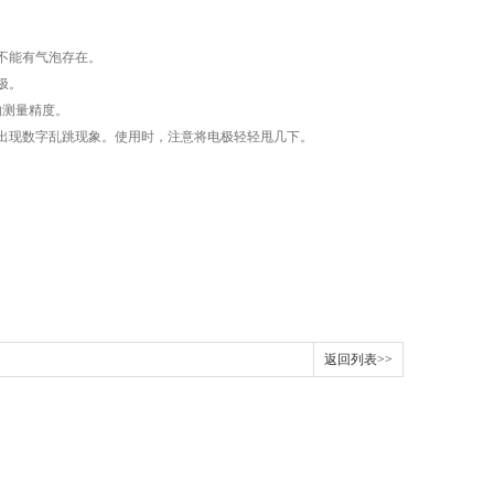
不能有气泡存在。
极。
响测量精度。
现数字乱跳现象。使用时，注意将电极轻轻甩几下。
返回列表>>