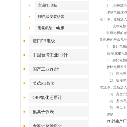
高温PH电极
2、 pH玻璃电
玻璃电极球泡受污
PH电极安装护套
洗干净，然后浸入0
3、 玻璃电极
耐氢氟酸PH电极
玻璃电极的老化
则电极的寿命几乎
进口PH电极
4、 参比电极
银-氯化银电极
中国台湾工业PH计
5、 参比电极
参比电极发生的
国产工业PH计
（1） 浸泡液接
（2） 氨浸泡：
美德PH仪表
水洗净，重新加入
（3） 真空方
ORP氧化还原计
（4） 煮沸液接
（5） 当以上
氟离子仪表
维护
PH计生产厂
余氯计及浊度计