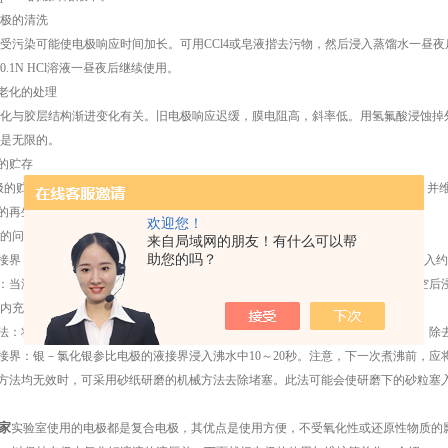
极的清洗
染可能使电极响应时间加长。可用CCl4或皂液揩去污物，然后浸入蒸馏水一昼夜后继
.1N HCl溶液一昼夜后继续使用。
老化的处理
与胶层结构渐进变化有关。旧电极响应迟缓，膜电阻高，斜率低。用氢氟酸浸蚀掉外
是无限的。
的贮存
的贮存液是饱和氯化钾溶液,高浓度氯化钾溶液可以防止氯化银在液接界处沉淀，并
的再生
欢迎您！
问题绝大多数是由液接界堵塞引起的，可用下列方法解决：
来自局域网的朋友！有什么可以帮
助您的吗？
界：用10%饱和氯化钾溶液和90%蒸馏水的混合液，加热至60～70℃，将电极浸入约
当液接界被氯化银堵塞时可用浓氨水浸除。具体方法是将电极内充洗净，液放空后浸入
内充液后继续使用。
法：将软管套住参比电极液接界，使用水流吸气泵，抽吸部分内充液穿过液接界，除
界：银－氯化银参比电极的液接界浸入沸水中10～20秒。注意，下一次煮沸前，应
方法均无效时，可采用砂纸研磨的机械方法去除堵塞。此法可能会使研磨下的砂粒塞入
家
实验室使用的电极都是复合电极，其优点是使用方便，不受氧化性或还原性物质的