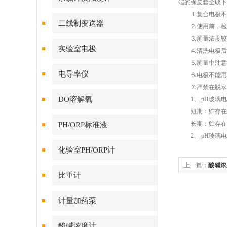
端的橡皮套全取下
⒈复合电极不用
二线制变送器
⒉使用前，检查
⒊测量浓度较大
实验室电极
⒋清洗电极后，
⒌测量中注意电
电导率仪
⒍电极不能用于
⒎严禁在脱水性
DO溶解氧
1、 pH玻璃电
短期：贮存在p
长期：贮存在p
PH/ORP标准液
2、 pH玻璃电
化验室PH/ORP计
上一篇：
酸碱浓
比重计
计量加药泵
酸碱浓度计