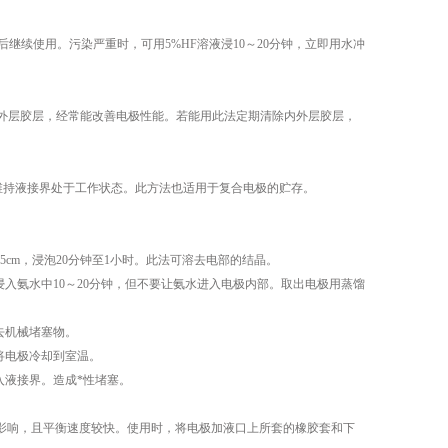
续使用。污染严重时，可用5%HF溶液浸10～20分钟，立即用水冲
层胶层，经常能改善电极性能。若能用此法定期清除内外层胶层，
维持液接界处于工作状态。此方法也适用于复合电极的贮存。
5cm，浸泡20分钟至1小时。此法可溶去电部的结晶。
氨水中10～20分钟，但不要让氨水进入电极内部。取出电极用蒸馏
去机械堵塞物。
将电极冷却到室温。
液接界。造成*性堵塞。
影响，且平衡速度较快。使用时，将电极加液口上所套的橡胶套和下