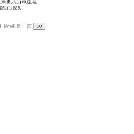
H电极,抗HF电极,抗
氟酸PH探头
末页 跳转到第
页