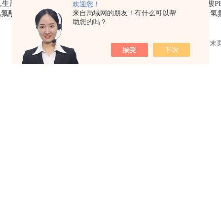
,生产氢氟酸PH电
氢氟酸PH电极,耐HF酸电极,耐
抗氢氟酸P
欢迎您！
来自局域网的朋友！有什么可以帮
氢氟酸PH电极
氢氟酸电极
氢
助您的吗？
共 3 条记录，当前 1 / 1 页 首页 上一页 下一页 