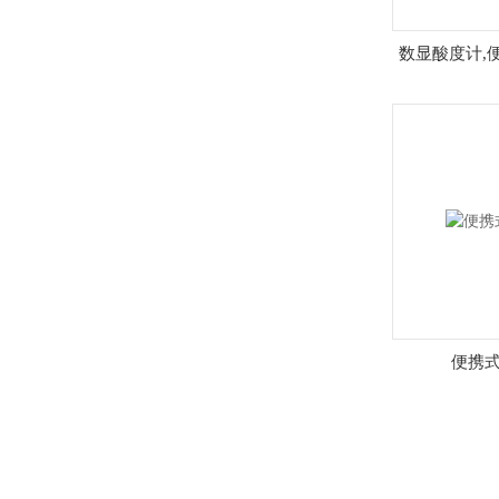
数显酸度计,
便携