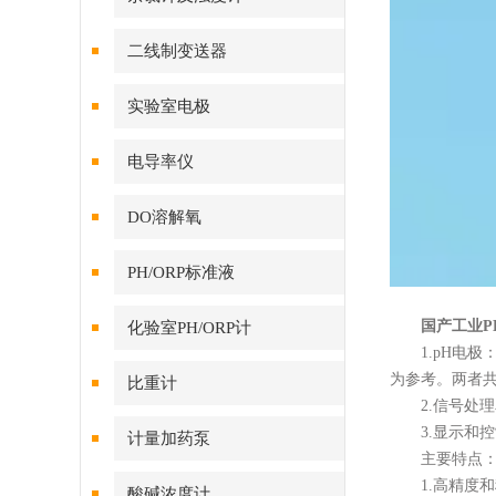
二线制变送器
实验室电极
电导率仪
DO溶解氧
PH/ORP标准液
国产工业P
化验室PH/ORP计
1.pH电极：
为参考。两者共
比重计
2.信号处理
3.显示和控
计量加药泵
主要特点
1.高精度和
酸碱浓度计