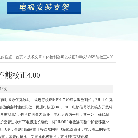
在的位置：
首页
>
技术文章
> ph控制器可以校正7.00或6.86不能校正4.00
不能校正4.00
12次
H值时显数值无波动；或进行校正时PH=7.00可以调整到位，PH=4.01无
位的密封性能到位，再进行校正OK，PH计电极信号线的接点开线错
橡皮未*剥除，包括接线盒内两处、主机后盖内一处，共三处，确保剥
套管进水卸下电极延长缆线，将PH/ORP电极连同整个护套移至ph
进行校正OK，否则剪除露置于接线盒内的电极缆线部分，按步骤二的要求
检查，套管内进水、受潮或电极破损，更换PH/ORP电极