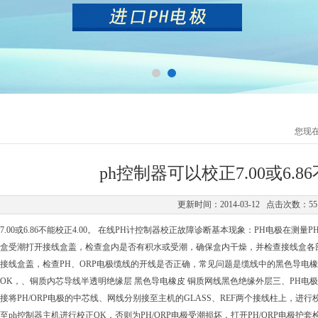
您现
ph控制器可以校正7.00或6.86
更新时间：2014-03-12 点击次数：55
7.00或6.86不能校正4.00。 在线PH计控制器校正故障诊断基本现象：PH电极在测量P
盒受潮打开接线盒盖，检查盒内是否有积水或受潮，确保盒内干燥，并检查接线盒各部
接线盒盖，检查PH、ORP电极缆线的开线是否正确，常见问题是缆线中的黑色导电
OK，、铜质内芯导线半透明绝缘层 黑色导电橡皮 铜质网线黑色绝缘外层三、PH电极护
接将PH/ORP电极的中芯线、网线分别接至主机的GLASS、REF两个接线柱上，
ph控制器主机进行校正OK，否则为PH/ORP电极受潮损坏，打开PH/ORP电极护套