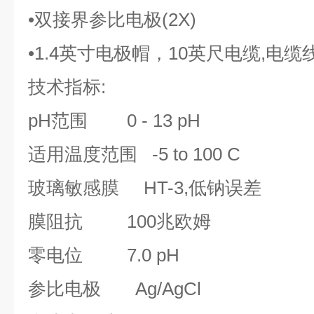
•
双接界参比电极
(2X)
•
1.4
英寸电极帽，
10
英尺电缆
,
电缆
技术指标
:
pH
范围
0 - 13 pH
适用温度范围
-5 to 100 C
玻璃敏感膜
HT-3,
低钠误差
膜阻抗
100
兆欧姆
零电位
7.0 pH
参比电极
Ag/AgCl