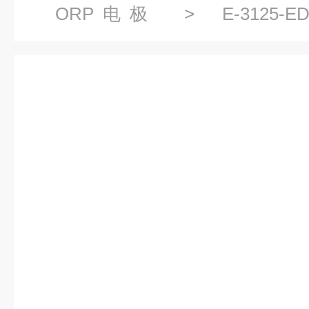
ORP电极
> E-3125-E
BROADLEY-JAMES电极，E-3