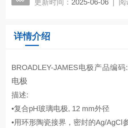
更新时间：
2025-06-06
|
阅
详情介绍
BROADLEY-JAMES电极
产品编码
电极
描述
:
•
复合
pH
玻璃电极
, 12 mm
外径
•
用环形陶瓷接界，密封的
Ag/AgCl