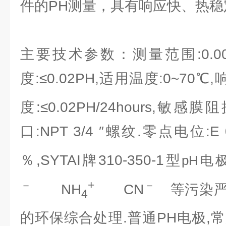
件的PH测量，具有响应快、热稳
主要技术参数：测量范围:0.00~+
度:≤0.02PH,适用温度:0~70℃,
度:≤0.02PH/24hours,敏感膜阻
口:NPT 3/4 ″螺纹.零点电位:E 
％,SYTAI牌310-350-1型
pH电
－
+
－
NH
CN
等污染严
4
的环保综合处理.普通PH电极,常