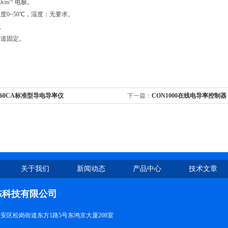
0cm
电极。
度0~50℃，湿度：无要求。
g
管道固定。
-60CA标准型导电导率仪
下一篇：
CON1000在线电导率控制器
关于我们
新闻动态
产品中心
技术文章
栋科技有限公司
安区松岗街道东方1路5号东鸿京大厦208室