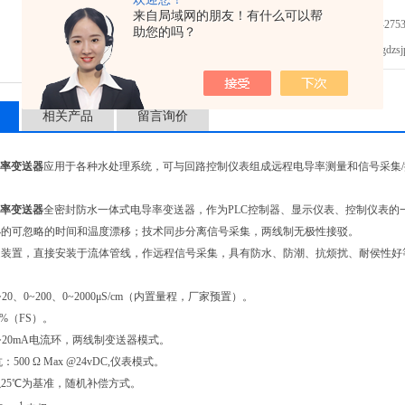
来自局域网的朋友！有什么可以帮
免费咨询：0755-2753
助您的吗？
发邮件给我们：gdzsjph
相关产品
留言询价
电导率变送器
应用于各种水处理系统，可与回路控制仪表组成远程电导率测量和信号采集/
电导率变送器
全密封防水一体式电导率变送器，作为PLC控制器、显示仪表、控制仪表的
小的可忽略的时间和温度漂移；技术同步分离信号采集，两线制无极性接驳。
定装置，直接安装于流体管线，作远程信号采集，具有防水、防潮、抗烦扰、耐侯性好
20、0~200、0~2000μS/cm（内置量程，厂家预置）。
5%（FS）。
~20mA电流环，两线制变送器模式。
：500 Ω Max @24vDC,仪表模式。
25℃为基准，随机补偿方式。
-1